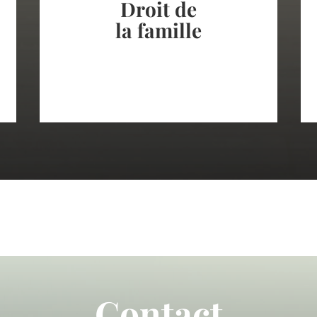
Droit de
Adoption
la famille
Médiation
Séparation
Contact