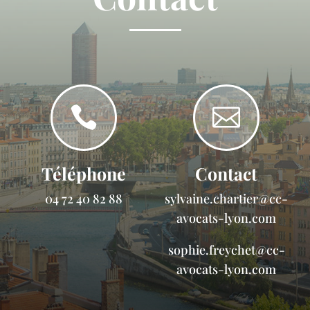


Téléphone
Contact
04 72 40 82 88
sylvaine.chartier@cc-
avocats-lyon.com
sophie.freychet@cc-
avocats-lyon.com