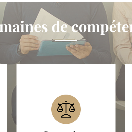
maines de compéte
Clause de non concurrence