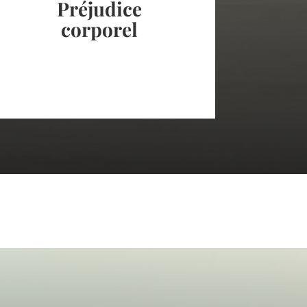
Préjudice
Accidents
corporel
Assistance à expertise