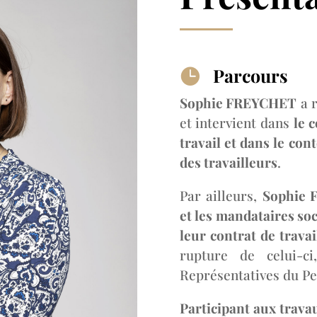
Parcours

Sophie FREYCHET
a r
et intervient dans
le 
travail et dans le con
des travailleurs
.
Par ailleurs,
Sophie 
et les mandataires soc
leur contrat de trava
rupture de celui-c
Représentatives du Pe
Participant aux trava